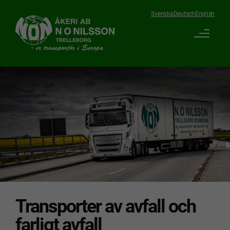
Svenska
Deutsch
English
Transporter av avfall och
farligt avfall