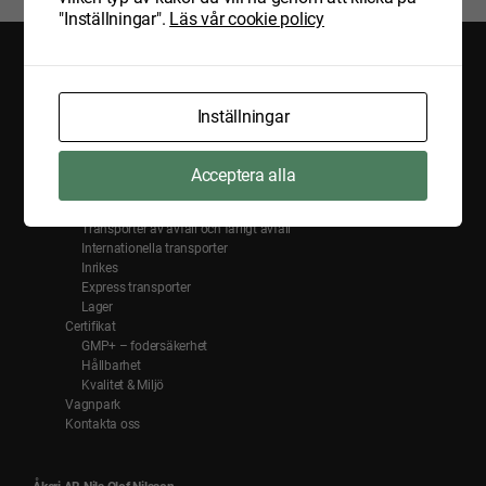
"Inställningar".
Läs vår cookie policy
Inställningar
Hem
Nyheter
Acceptera alla
Om oss
Tjänster
Transporter av avfall och farligt avfall
Internationella transporter
Inrikes
Express transporter
Lager
Certifikat
GMP+ – fodersäkerhet
Hållbarhet
Kvalitet & Miljö
Vagnpark
Kontakta oss