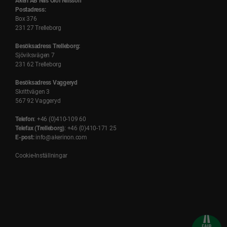
Åkeri AB Nils Olof Nilsson
Postadress:
Box 376
231 27 Trelleborg
Besöksadress Trelleborg:
Sjöviksvägen 7
231 62 Trelleborg
Besöksadress Vaggeryd
Skrittvägen 3
567 92 Vaggeryd
Telefon
: +46 (0)410-109 60
Telefax (Trelleborg)
: +46 (0)410-171 25
E-post:
info@akerinon.com
Cookie-Inställningar