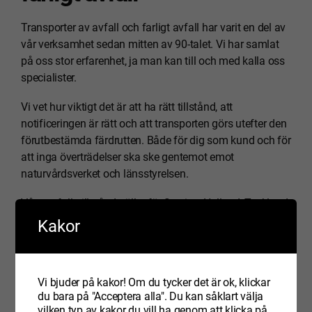
Transporter av avfall och farligt avfall har varit en del av
vår verksamhet sedan mitten av 90-talet. Vi har samlat
på oss stor erfarenhet, ja man kan till och med kalla oss
specialister.
Vi vet hur viktigt det är att ha rätt tillstånd, att
notificeringen är rätt och att transporten görs utefter den
förutbestämda färdrutten. Både för dig som kund och för
att inga överträdelser ska ske gentemot emot
naturvårdsverket och länsstyrelsen.
Våra avfallstillstånd gäller för Sverige, Holland, Tyskland,
Danmark och Italien.
Kakor
Vill du veta mer om hur vi kan hjälpa er med era
avfallstransporter och transporter av farligt avfall så
Vi bjuder på kakor! Om du tycker det är ok, klickar
kontakt oss
.
du bara på "Acceptera alla". Du kan såklart välja
vilken typ av kakor du vill ha genom att klicka på