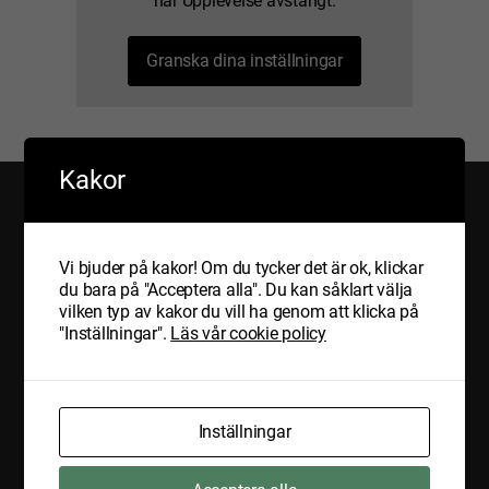
har Upplevelse avstängt.
Granska dina inställningar
Kakor
Vi bjuder på kakor! Om du tycker det är ok, klickar
du bara på "Acceptera alla". Du kan såklart välja
Hem
vilken typ av kakor du vill ha genom att klicka på
Nyheter
"Inställningar".
Läs vår cookie policy
Om oss
Tjänster
Transporter av avfall och farligt avfall
Internationella transporter
Inrikes
Inställningar
Express transporter
Lager
Certifikat
GMP+ – fodersäkerhet