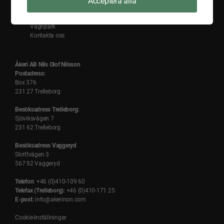
Acceptera alla
Hållbarhet
Kvalitet & Miljö
Vagnpark
Kontakta oss
Åkeri AB Nils Olof Nilsson
Postadress:
Box 376
231 27 Trelleborg
Besöksadress Trelleborg:
Sjöviksvägen 7
231 62 Trelleborg
Besöksadress Vaggeryd
Skrittvägen 3
567 92 Vaggeryd
Telefon
: +46 (0)410-109 60
Telefax (Trelleborg)
: +46 (0)410-171 25
E-post:
info@akerinon.com
Cookie-Inställningar