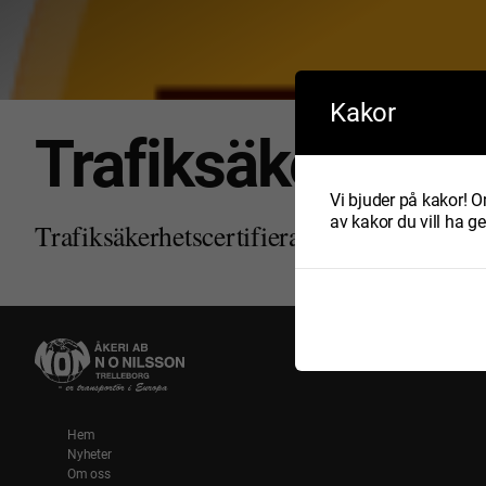
Kakor
Trafiksäkerhets­c
Vi bjuder på kakor! Om
av kakor du vill ha g
Trafiksäkerhetscertifierad
Hem
Nyheter
Om oss