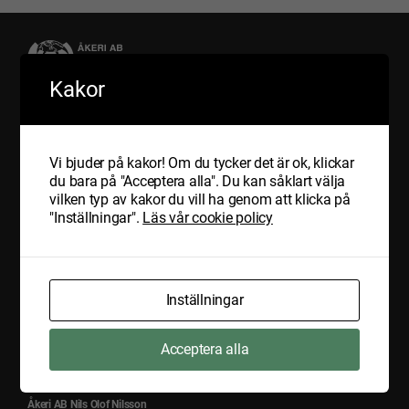
Kakor
Hem
Nyheter
Om oss
Vi bjuder på kakor! Om du tycker det är ok, klickar
Tjänster
du bara på "Acceptera alla". Du kan såklart välja
Transporter av avfall och farligt avfall
vilken typ av kakor du vill ha genom att klicka på
Internationella transporter
"Inställningar".
Läs vår cookie policy
Inrikes
Express transporter
Lager
Certifikat
GMP+ – fodersäkerhet
Inställningar
Hållbarhet
Kvalitet & Miljö
Vagnpark
Acceptera alla
Kontakta oss
Åkeri AB Nils Olof Nilsson